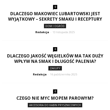
0
DLACZEGO MAKOWIEC LUBARTOWSKI JEST
WYJĄTKOWY – SEKRETY SMAKU I RECEPTURY
DOM I OGRÓD
Redakcja
-
13 listopada 2025
0
DLACZEGO JAKOŚĆ WĘGIELKÓW MA TAK DUŻY
WPŁYW NA SMAK I DŁUGOŚĆ PALENIA?
ZAKUPY
Redakcja
-
16 października 2025
0
CZEGO NIE MYC MOPEM PAROWYM?
AKCESORIA DO KABIN PRYSZNICOWYCH