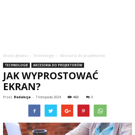
Strona główna
Technologie
Akcesoria do projektorów
TECHNOLOGIE
AKCESORIA DO PROJEKTORÓW
JAK WYPROSTOWAĆ
EKRAN?
Przez
Redakcja
-
7 listopada 2024
463
0